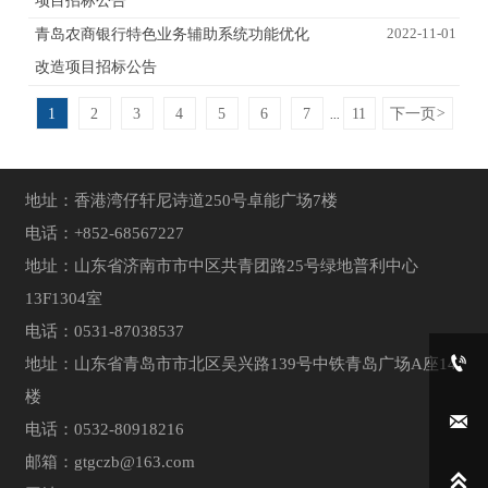
项目招标公告
2022-11-01
青岛农商银行特色业务辅助系统功能优化
改造项目招标公告
1
2
3
4
5
6
7
11
下一页
>
...
地址：香港湾仔轩尼诗道250号卓能广场7楼
电话：+852-68567227
地址：山东省济南市市中区共青团路25号绿地普利中心
13F1304室
电话：0531-87038537

地址：山东省青岛市市北区吴兴路139号中铁青岛广场A座14
楼

电话：0532-80918216
邮箱：
gtgczb@163.com
